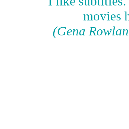
"I like subtitles
movies h
(Gena Rowland